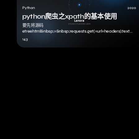
Python
2020
python爬虫之xpath的基本使用
要先将源码
etreehtml&nbsp;=&nbsp;requests.get(=url=headers).text
html&nbsp;=&n…
143