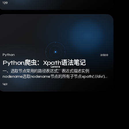
139
Python
2020
Python爬虫：Xpath语法笔记
一、选取节点常用的路径表达式：表达式描述实例
nodename选取nodename节点的所有子节点xpath(‘//div’)
选取了div节点的所…
142