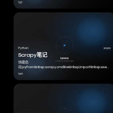
137
Python
2020
Scrapy笔记
快捷启
动.pyfrom&nbsp;scrapy.cmdline&nbsp;import&nbsp;execut
execute([&#39;s…
140