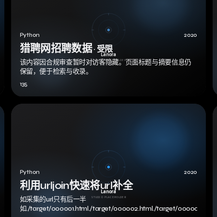
Python
2020
猎聘网招聘数据
· 受限
该内容因合规审查暂时对访客隐藏。页面标题与摘要信息仍
保留，便于检索与收录。
135
Python
2020
利用urljoin快速将url补全
如采集的url只有后一半
如./target/000001.html./target/000002.html./target/000003.htm