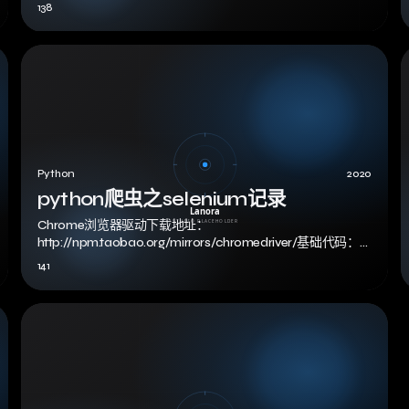
138
Python
2020
python爬虫之selenium记录
Chrome浏览器驱动下载地址：
e
http://npm.taobao.org/mirrors/chromedriver/基础代码：
browser&…
141