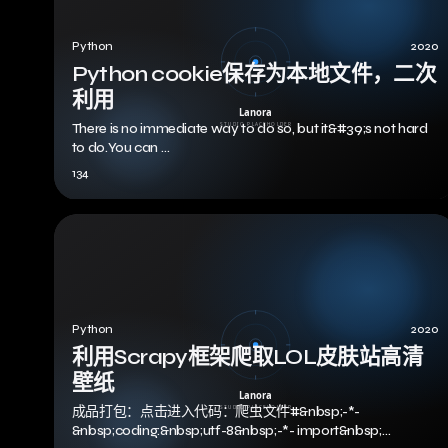
Python
2020
Python cookie保存为本地文件，二次
利用
There is no immediate way to do so, but it&#39;s not hard
to do.You can …
134
Python
2020
利用Scrapy框架爬取LOL皮肤站高清
壁纸
成品打包：点击进入代码：爬虫文件#&nbsp;-*-
&nbsp;coding:&nbsp;utf-8&nbsp;-*- import&nbsp;…