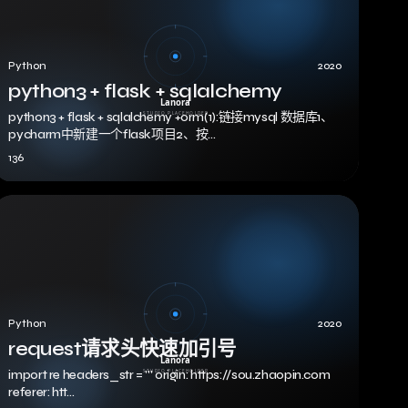
Python
2020
python3 + flask + sqlalchemy
python3 + flask + sqlalchemy +orm(1):链接mysql 数据库1、
pycharm中新建一个flask项目2、按…
136
Python
2020
request请求头快速加引号
import re headers_str = ''' origin: https://sou.zhaopin.com
…
referer: htt…