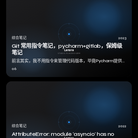
综合笔记
2023
Git 常用指令笔记，pycharm+gitlab，保姆级
笔记
前言其实，我不用指令来管理代码版本，毕竟Pycharm提供的
version control工具这么好用，效率这么高，还用啥指令嘞，
06
但是吧，一切为…
综合笔记
2022
AttributeError: module 'asyncio' has no