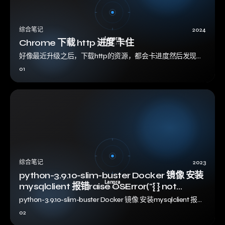
综合笔记
2024
Chrome 下载 http 进度 卡住
好像最近升级之后，下载http的资源，都会卡进度然后发现居
然还能开启多线程下载{dotted startColor="#ff6c6c" endC…
01
综合笔记
2023
python-3.9.10-slim-buster Docker 镜像 安装
mysqlclient 报错raise OSError("{} not
found".format(_mysql_config_path))
python-3.9.10-slim-buster Docker 镜像 安装mysqlclient 报错
OSError: mysql_config not found
raise OSError("{} no…
02