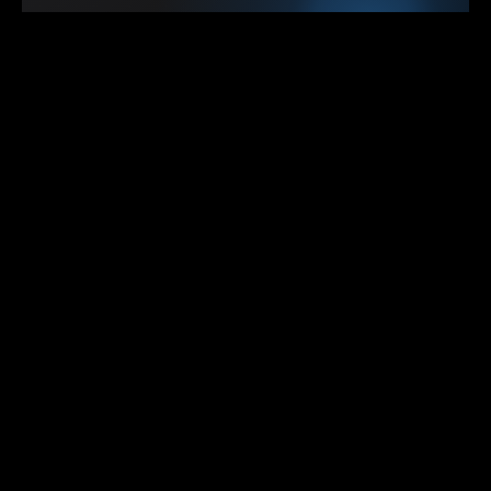
综合笔记
2022
invalid request block size: 6030 (max
4096)...skip
检查了一下请求日志，发现报错了invalid request block size:
6030 (max 4096)...skip 被uwsgi…
09
综合笔记
2022
爱普生l310打印机 打印不出蓝色和黄色 但是有墨
水
喷嘴检测打印效果：一开始我以为是没有墨水了，然后我看了