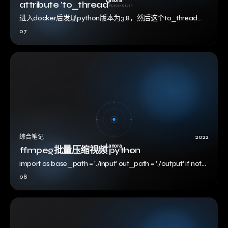
attribute 'to_thread'
进入docker后发现python版本为3.8，然后这个to_thread是
3.9的
07
综合笔记
2022
ffmpeg批量压缩视频 python
import os base_path = './input' out_path = './output' if not
os.path.exi…
08