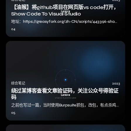
【油猴】将github项目在网页版vs code打开，
Show Code To Visual Studio
地址：https://greasyfork.org/zh-CN/scripts/443396-show-
code-to-visual-studi…
04
综合笔记
2023
绕过某博客查看文章验证码，关注公众号得验证
码
之前也写过一篇，当时使用Burpsuite抓包，改包，有点杀鸡
用牛刀了。虽然我挺支持为知识那啥的，但是吧要我去关注公
05
众号太麻烦了 绕过查看文章需…