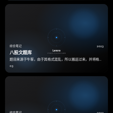
综合笔记
2023
八股文题库
题目来源于牛客，由于其格式混乱，所以搬运过来，并将格式
调整。 题目出处牛客 感觉这里面的问题都挺常见的，在调整
03
格式的同时，自己也记了一遍。htt…
综合笔记
2023