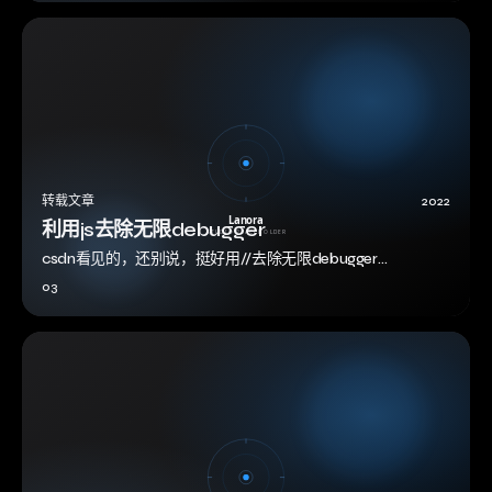
转载文章
2022
利用js去除无限debugger
csdn看见的，还别说，挺好用//去除无限debugger
Function.prototype.__constructor_back = Fu…
03