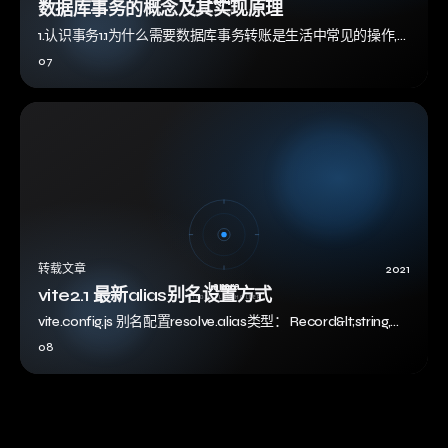
数据库事务的概念及其实现原理
1.认识事务1.1为什么需要数据库事务转账是生活中常见的操作,
比如从A账户转账100元到B账号。站在用户角度而言,这是一个
07
逻辑上的单一操作,然而…
转载文章
2021
vite2.1 最新alias别名设置方式
vite.config.js 别名配置resolve.alias类型： Record&lt;string,
string&gt; | Array…
08