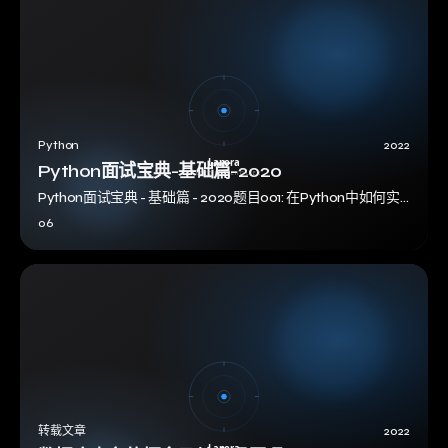
Python
2022
Python面试宝典-基础篇-2020
Python面试宝典 - 基础篇 - 2020题目001: 在Python中如何实
现单例模式。点评：单例模式是指让一个类只能创建出唯一的
06
实例，这…
转载文章
2022