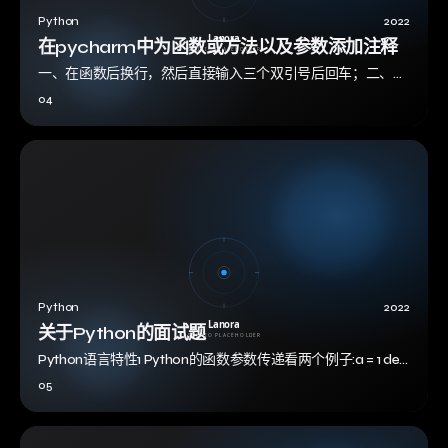
Python
2022
在pycharm中为函数或方法以及参数添加注释
一、在函数后换行，然后直接输入三个双引号后回车；二、在
函数名中键入数遍光标，左上角亮起小灯泡，点击小灯泡选中
04
第二行内容在"""后添加函数注释，以…
Python
2022
关于Python的面试题
Python语言特性1 Python的函数参数传递看两个例子:a = 1 def
fun(a): a = 2 fun(a) print a # …
05