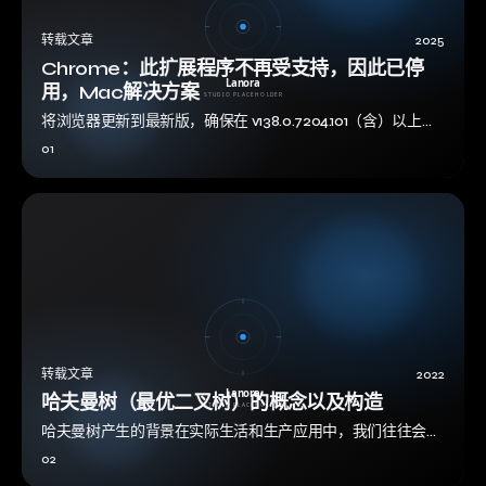
转载文章
2025
Chrome：此扩展程序不再受支持，因此已停
用，Mac解决方案
将浏览器更新到最新版，确保在 v138.0.7204.101（含）以上该
选项设置为启用 Enabledchrome://flags/#tempo…
01
转载文章
2022
哈夫曼树（最优二叉树）的概念以及构造
哈夫曼树产生的背景在实际生活和生产应用中，我们往往会遇
到综合比较一系列的离散量的问题；比如说车站根据包裹的重
02
量以及旅途的长短来确定携带行李的价格…