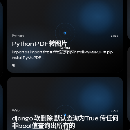
Python
2022
Python PDF转图片
import os import fitz # fitz就是pip install PyMuPDF # pip
install PyMuPDF …
15
Web
2022
django 软删除 默认查询为True 传任何
非bool值查询出所有的