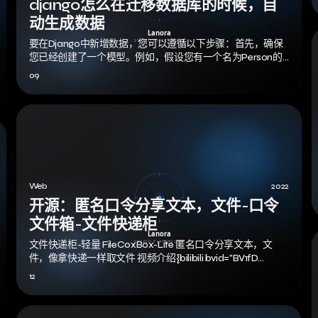
django怎么在迁移数据库的时候，自
动生成数据
要在Django中新增数据，您可以遵循以下步骤：首先，确保
您已经创建了一个模型。例如，假设您有一个名为Person的
模型，它在models.py…
09
Web
2022
开源：匿名口令分享文本，文件-口令
文件箱-文件快递柜
文件快递柜-轻量 FileCoxBox-Lite 匿名口令分享文本，文
件，像拿快递一样取文件 视频介绍{bilibili bvid="BV1fD…
12