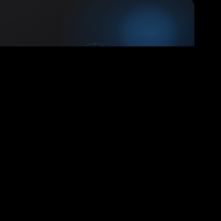
Python
2022
在pycharm中为函数或方法以及参数
添加注释
一、在函数后换行，然后直接输入三个双引号后回车；二、
在函数名中键入数遍光标，左上角亮起小灯泡，点击小灯泡
选中第二行内容在"""后添加函数注释，以…
20