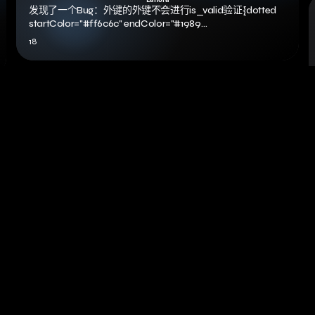
发现了一个Bug：外键的外键不会进行is_valid验证{dotted
startColor="#ff6c6c" endColor="#1989…
18
Python
2022
Django 模型继承 BaseModel
模型继承模型继承在 Django 中与普通类继承在 Python 中的
工作方式几乎完全相同，但也仍应遵循本页开头的内容。这
意味着其基类应该继承自…
21