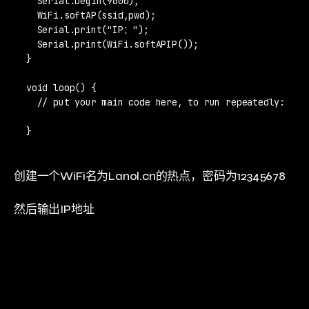
  Serial.begin(9600);

  WiFi.softAP(ssid,pwd);

  Serial.print("IP：");

  Serial.print(WiFi.softAPIP());

}

void loop() {

  // put your main code here, to run repeatedly:

}
创建一个WiFi名为Lanol.cn的热点，密码为12345678
然后输出IP地址