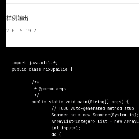
样例输出
2 6 -5 19 7
import java.util.*;

public class nixupailie {

	/**

	 * @param args

	 */

	public static void main(String[] args) {

		// TODO Auto-generated method stub

		Scanner sc = new Scanner(System.in);

		ArrayList<Integer> list = new ArrayList<Integer>();

		int input=1;

		do {
