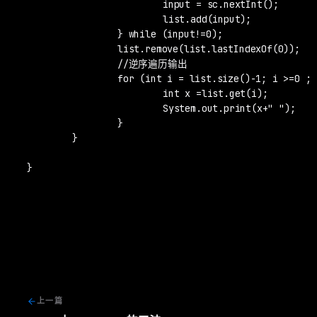
			input = sc.nextInt();

			list.add(input);

		} while (input!=0);

		list.remove(list.lastIndexOf(0));

		//逆序遍历输出

		for (int i = list.size()-1; i >=0 ; i--) {

			int x =list.get(i);

			System.out.print(x+" ");

		}

	}

}
上一篇