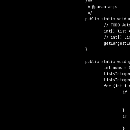
	/**

	 * @param args

	 */

	public static void main(String[] args) {

		// TODO Auto-generated method stub

		int[] list = { 1, 9, 2, 5, 7, 3, 4, 6, 8, 0 };

		// int[] list = { 1, 23, 44, 55, 66 };

		getLargestLen(list);

	}

	public static void getLargestLen(int[] arr) {

		int nums = 0, tempnums = 0;

		List<Integer> temp = new ArrayList<Integer>();

		List<Integer> result = new ArrayList<Integer>();

		for (int i = 0; i < arr.length - 1; i++) {

			if (arr[i + 1] > arr[i]) {

				temp.add(arr[i
				tempnums+
			}

			if (arr[i+1]>arr[i]&&arr[i+2]<arr[i+1]) {

				temp.add(arr[i+1
			}
