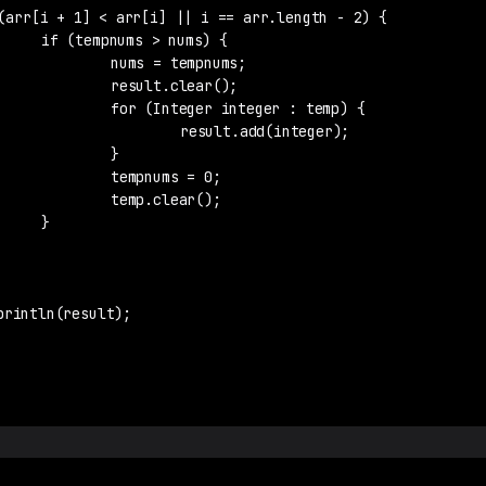
s) {

mpnums;

ear();

r : temp) {

d(integer);

	}

s = 0;

ear();


