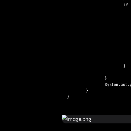
			if (arr[i + 1] < arr[i] || i == arr.length - 2) {

				if (tempnums > num
					nums = te
					result.cl
					for (Integer intege
						result.ad
				
					tempnum
					temp.cl
				}
			}

		}

		System.out.println(result);

	}

}