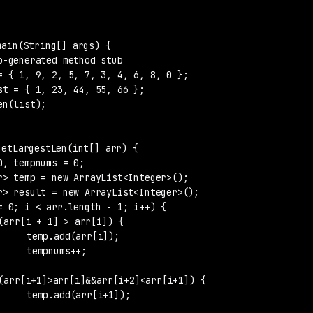
]);

+;

]);
