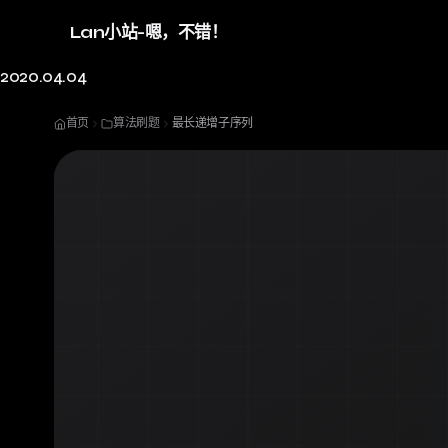
Lan小站-嗯，不错！
2020.04.04
首页
算法刷题
最长递增子序列